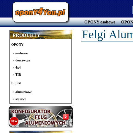
OPONY osobowe
OPONY
Felgi Alu
PRODUKTY
OPONY
» osobowe
» dostawcze
» 4x4
» TIR
FELGI
» aluminiowe
» stalowe