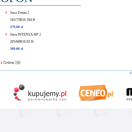
Sava Trenta 2
185/75R16 104 R
379.00 zł
Sava INTENSA HP 2
205/60R16 92 H
309.00 zł
Online [9]
C